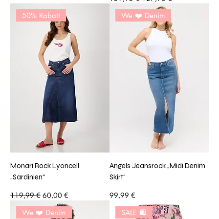
50% Rabatt
We ❤️ Denim
Monari Rock Lyoncell
Angels Jeansrock „Midi Denim
„Sardinien“
Skirt“
Standardpreis
Sale-Preis
Preis
119,99 €
60,00 €
99,99 €
We ❤️ Denim
SALE 🛍️