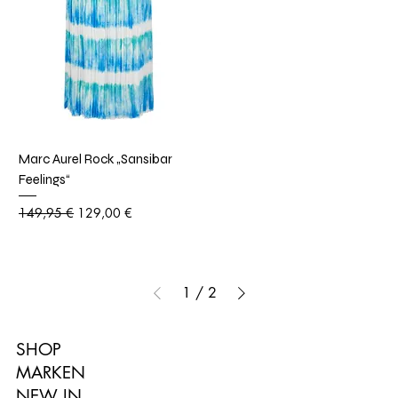
Marc Aurel Rock „Sansibar
Feelings“
Standardpreis
Sale-Preis
149,95 €
129,00 €
1
/
2
SHOP
MARKEN
NEW IN