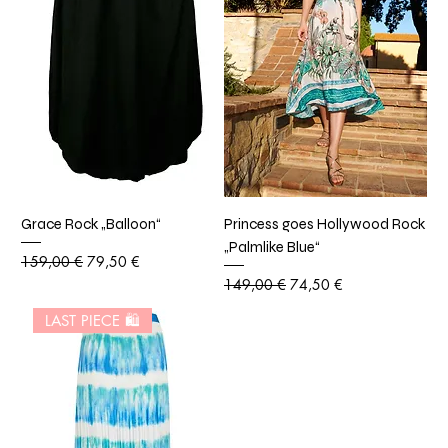
Grace Rock „Balloon“
Princess goes Hollywood Rock
„Palmlike Blue“
Standardpreis
Sale-Preis
159,00 €
79,50 €
Standardpreis
Sale-Preis
149,00 €
74,50 €
LAST PIECE 🛍️