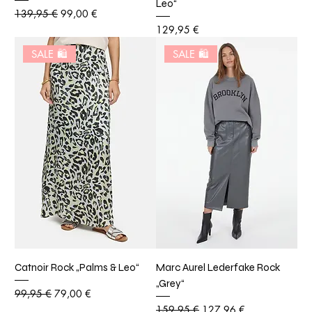
Leo“
Standardpreis
Sale-Preis
139,95 €
99,00 €
Preis
129,95 €
SALE 🛍️
SALE 🛍️
Catnoir Rock „Palms & Leo“
Marc Aurel Lederfake Rock
„Grey“
Standardpreis
Sale-Preis
99,95 €
79,00 €
Standardpreis
Sale-Preis
159,95 €
127,96 €