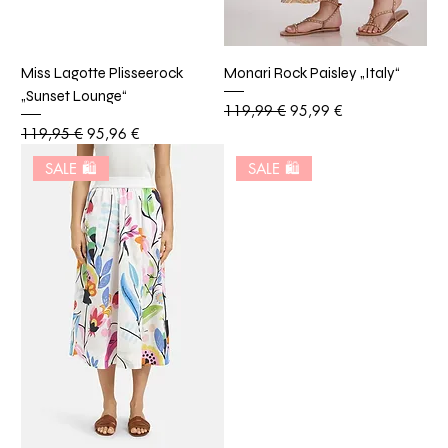
Miss Lagotte Plisseerock
Monari Rock Paisley „Italy“
„Sunset Lounge“
Standardpreis
Sale-Preis
119,99 €
95,99 €
Standardpreis
Sale-Preis
119,95 €
95,96 €
SALE 🛍️
SALE 🛍️