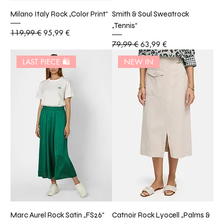
Milano Italy Rock „Color Print“
Smith & Soul Sweatrock
„Tennis“
Standardpreis
Sale-Preis
119,99 €
95,99 €
Standardpreis
Sale-Preis
79,99 €
63,99 €
LAST PIECE 🛍️
NEW IN
Marc Aurel Rock Satin „FS26“
Catnoir Rock Lyocell „Palms &