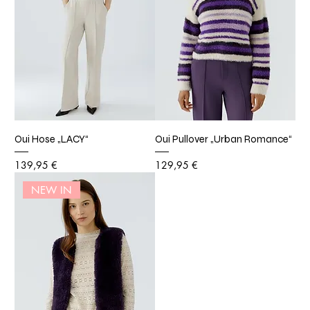
Oui Hose „LACY“
Oui Pullover „Urban Romance“
Preis
Preis
139,95 €
129,95 €
NEW IN