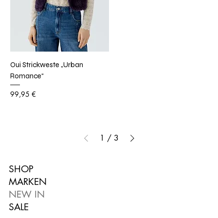
Oui Strickweste „Urban
Romance“
Preis
99,95 €
1
/
3
SHOP
MARKEN
NEW IN
SALE