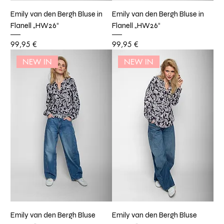
Emily van den Bergh Bluse in
Emily van den Bergh Bluse in
Flanell „HW26“
Flanell „HW26“
Preis
Preis
99,95 €
99,95 €
NEW IN
NEW IN
Emily van den Bergh Bluse
Emily van den Bergh Bluse