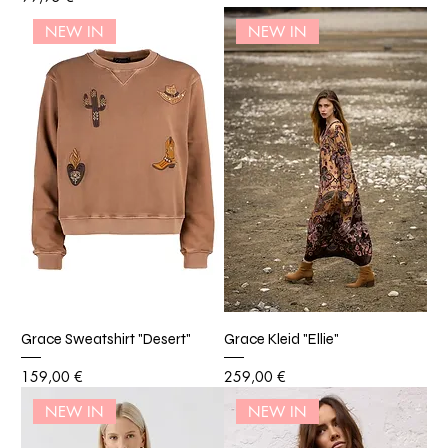
NEW IN
NEW IN
Grace Sweatshirt "Desert"
Grace Kleid "Ellie"
Preis
Preis
159,00 €
259,00 €
NEW IN
NEW IN