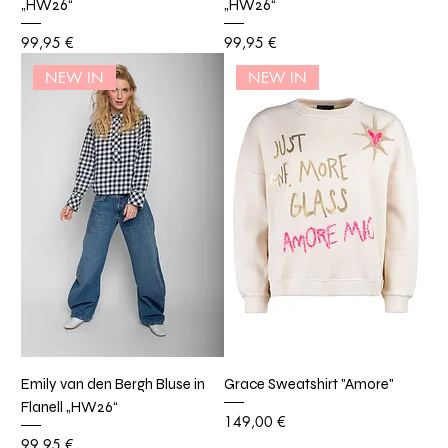
„HW26“
„HW26“
Preis
Preis
99,95 €
99,95 €
NEW IN
NEW IN
Emily van den Bergh Bluse in
Grace Sweatshirt "Amore"
Flanell „HW26“
Preis
149,00 €
Preis
99,95 €