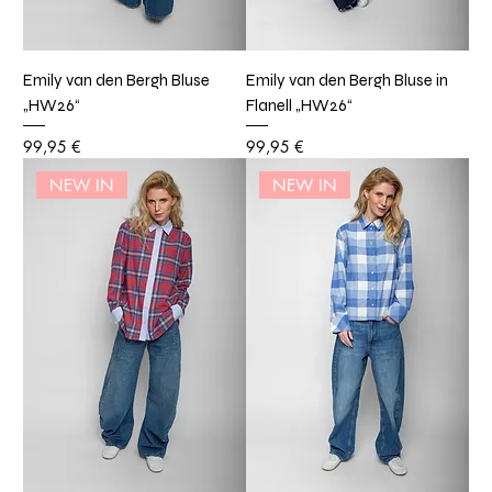
Emily van den Bergh Bluse
Emily van den Bergh Bluse in
„HW26“
Flanell „HW26“
Preis
Preis
99,95 €
99,95 €
NEW IN
NEW IN