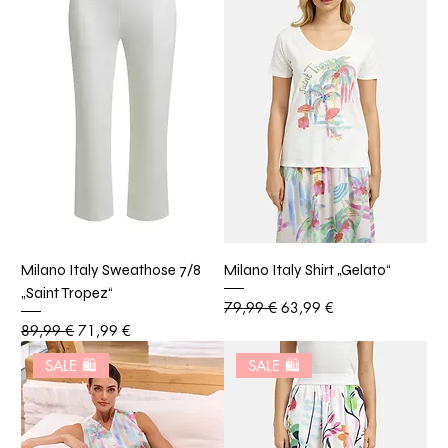
Milano Italy Sweathose 7/8
Milano Italy Shirt „Gelato“
„Saint Tropez“
Standardpreis
Sale-Preis
79,99 €
63,99 €
Standardpreis
Sale-Preis
89,99 €
71,99 €
SALE 🛍️
SALE 🛍️