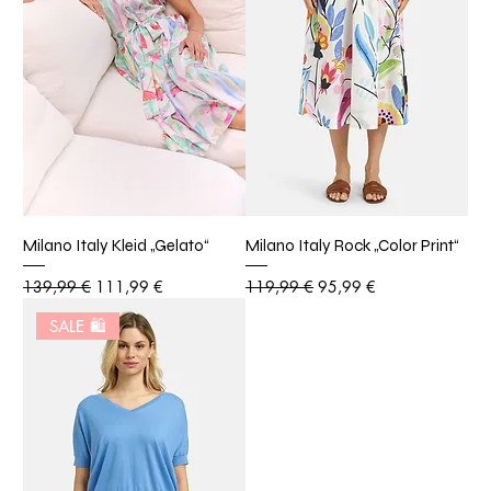
Milano Italy Kleid „Gelato“
Milano Italy Rock „Color Print“
Standardpreis
Sale-Preis
Standardpreis
Sale-Preis
139,99 €
111,99 €
119,99 €
95,99 €
SALE 🛍️