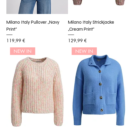
Milano Italy Pullover „Navy
Milano Italy Strickjacke
Print“
„Cream Print“
Preis
Preis
119,99 €
129,99 €
NEW IN
NEW IN