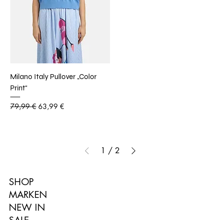
Milano Italy Pullover „Color
Print“
Standardpreis
Sale-Preis
79,99 €
63,99 €
1
/
2
SHOP
MARKEN
NEW IN