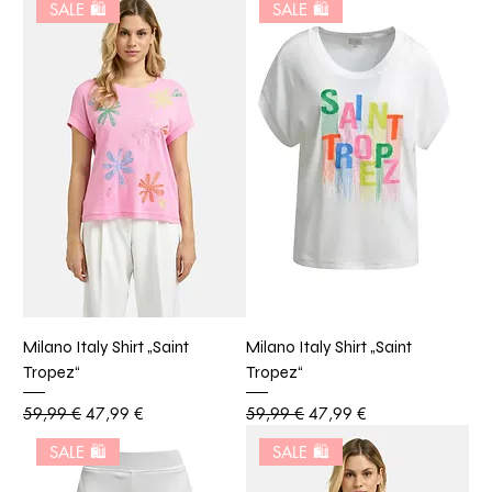
SALE 🛍️
SALE 🛍️
Milano Italy Shirt „Saint
Milano Italy Shirt „Saint
Tropez“
Tropez“
Standardpreis
Sale-Preis
Standardpreis
Sale-Preis
59,99 €
47,99 €
59,99 €
47,99 €
SALE 🛍️
SALE 🛍️