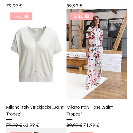
Preis
Preis
79,99 €
89,99 €
SALE 🛍️
SALE 🛍️
Milano Italy Strickjacke „Saint
Milano Italy Hose „Saint
Tropez“
Tropez“
Standardpreis
Sale-Preis
Standardpreis
Sale-Preis
79,99 €
63,99 €
89,99 €
71,99 €