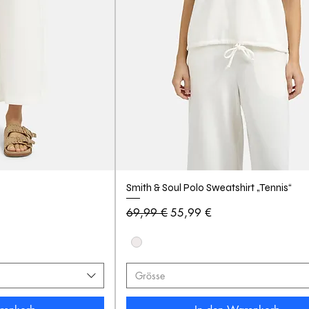
Smith & Soul Polo Sweatshirt „Tennis“
Standardpreis
Sale-Preis
69,99 €
55,99 €
Grösse