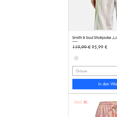
Smith & Soul Stickjacke „L
Standardpreis
Sale-Preis
119,99 €
95,99 €
Grösse
In den Wa
SALE 🛍️