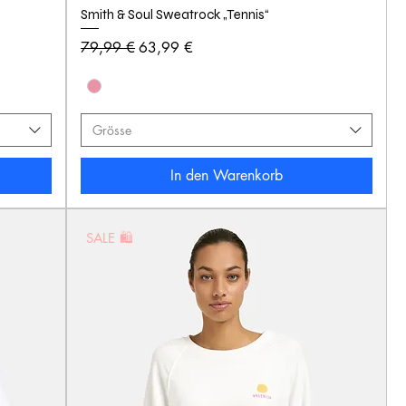
Smith & Soul Sweatrock „Tennis“
Standardpreis
Sale-Preis
79,99 €
63,99 €
Grösse
In den Warenkorb
SALE 🛍️