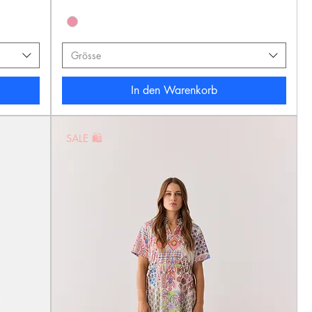
Grösse
In den Warenkorb
SALE 🛍️