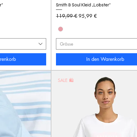
r“
Smith & Soul Kleid „Lobster“
Standardpreis
Sale-Preis
119,99 €
95,99 €
Grösse
renkorb
In den Warenkorb
SALE 🛍️