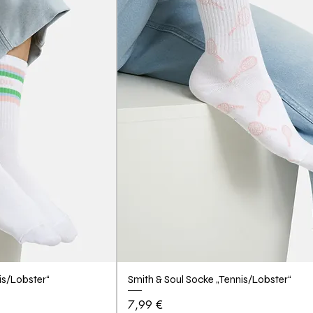
is/Lobster“
Smith & Soul Socke „Tennis/Lobster“
Preis
7,99 €