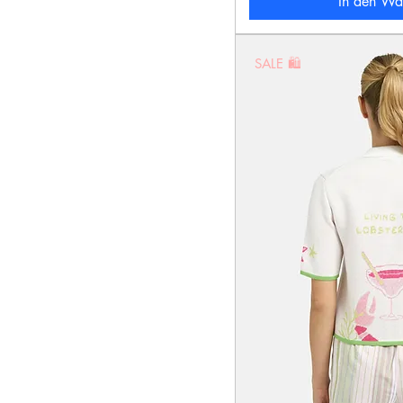
In den Wa
SALE 🛍️