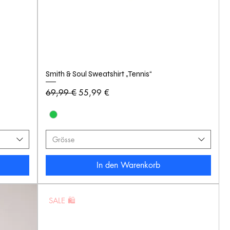
Smith & Soul Sweatshirt „Tennis“
Standardpreis
Sale-Preis
69,99 €
55,99 €
Grösse
In den Warenkorb
SALE 🛍️