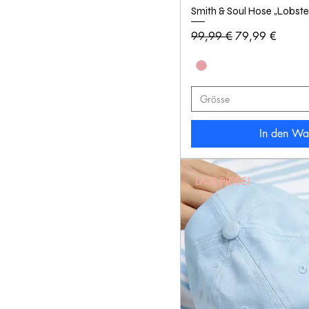
Smith & Soul Hose „Lobste
Standardpreis
Sale-Preis
99,99 €
79,99 €
Grösse
In den Wa
LAST PIECE!