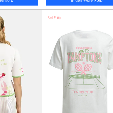
renkorb
In den Warenkorb
SALE 🛍️