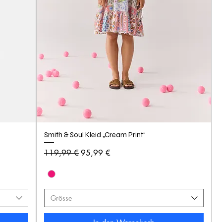
Smith & Soul Kleid „Cream Print“
Standardpreis
Sale-Preis
119,99 €
95,99 €
Grösse