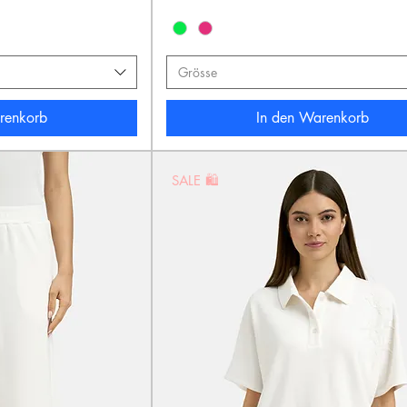
Grösse
renkorb
In den Warenkorb
SALE 🛍️