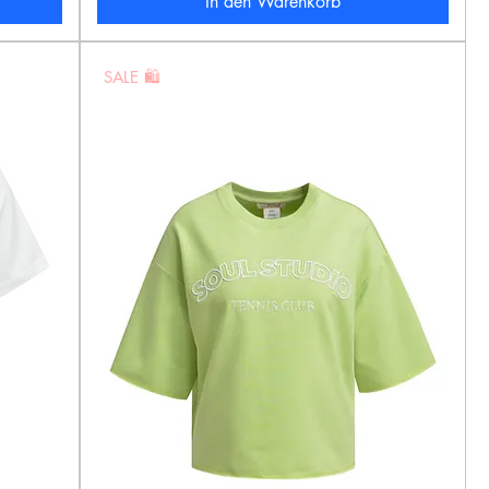
In den Warenkorb
SALE 🛍️