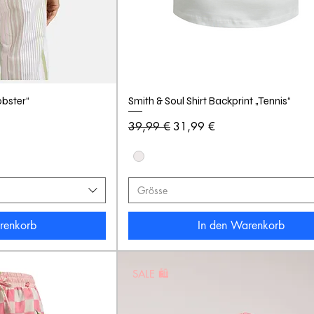
obster“
Smith & Soul Shirt Backprint „Tennis“
Standardpreis
Sale-Preis
39,99 €
31,99 €
Grösse
renkorb
In den Warenkorb
SALE 🛍️