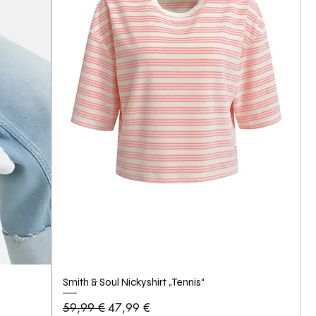
Smith & Soul Nickyshirt „Tennis“
Standardpreis
Sale-Preis
59,99 €
47,99 €