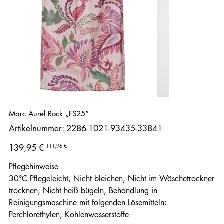
Marc Aurel Rock „FS25“
Artikelnummer:
Artikelnummer:
2286-1021-93435-33841
2286-
1021-
93435-
Ursprünglicher
Angebotspreis
111,96 €
139,95 €
33841
Preis
Pflegehinweise
30°C Pflegeleicht, Nicht bleichen, Nicht im Wäschetrockner
trocknen, Nicht heiß bügeln, Behandlung in
Reinigungsmaschine mit folgenden Lösemitteln:
Perchlorethylen, Kohlenwasserstoffe