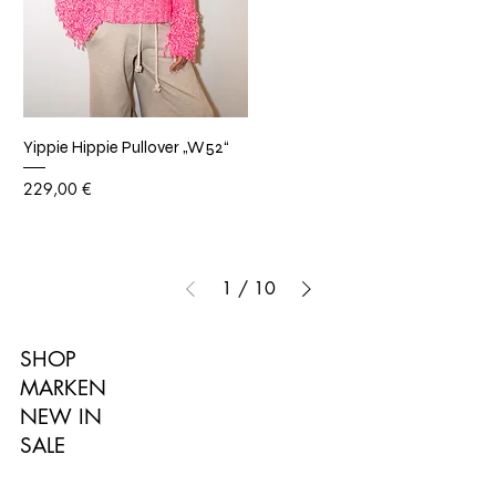
Yippie Hippie Pullover „W52“
Preis
229,00 €
1
/
10
SHOP
MARKEN
NEW IN
SALE