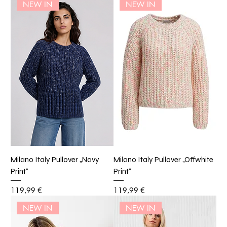
NEW IN
NEW IN
Milano Italy Pullover „Navy
Milano Italy Pullover „Offwhite
Print“
Print“
Preis
Preis
119,99 €
119,99 €
NEW IN
NEW IN