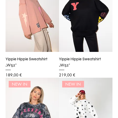
Yippie Hippie Sweatshirt
Yippie Hippie Sweatshirt
„W52“
„W52“
Preis
Preis
189,00 €
219,00 €
NEW IN
NEW IN