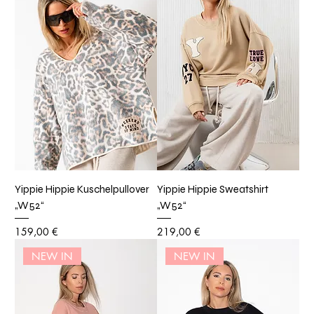
Yippie Hippie Kuschelpullover
Yippie Hippie Sweatshirt
„W52“
„W52“
Preis
Preis
159,00 €
219,00 €
NEW IN
NEW IN