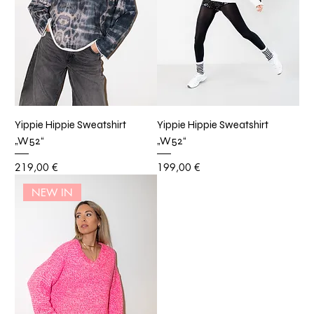
Yippie Hippie Sweatshirt
Yippie Hippie Sweatshirt
„W52“
„W52“
Preis
Preis
219,00 €
199,00 €
NEW IN