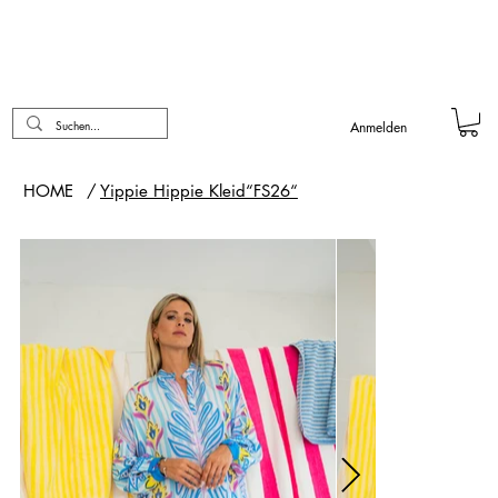
Anmelden
HOME
/
Yippie Hippie Kleid“FS26“