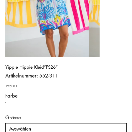
Yippie Hippie Kleid“FS26“
Artikelnummer:
Artikelnummer:
552-311
552-
311
Preis
199,00 €
Farbe
Grösse