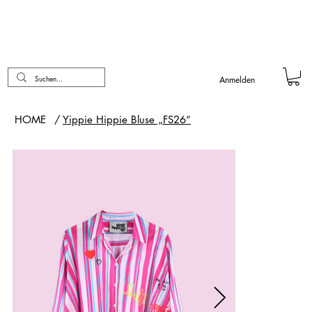
Anmelden
HOME
/
Yippie Hippie Bluse „FS26“