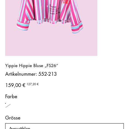
Yippie Hippie Bluse „FS26“
Artikelnummer:
Artikelnummer:
552-213
552-
213
Ursprünglicher
Angebotspreis
127,20 €
159,00 €
Preis
Farbe
Grösse