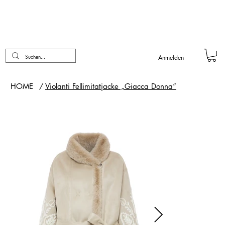
Anmelden
HOME
/
Violanti Fellimitatjacke „Giacca Donna“