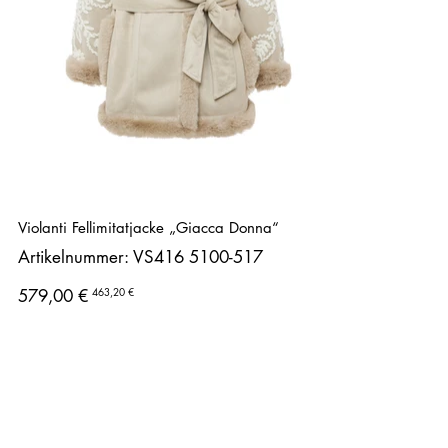
Violanti Fellimitatjacke „Giacca Donna“
Artikelnummer:
Artikelnummer:
VS416 5100-517
VS416
5100-
517
Ursprünglicher
Angebotspreis
463,20 €
579,00 €
Preis