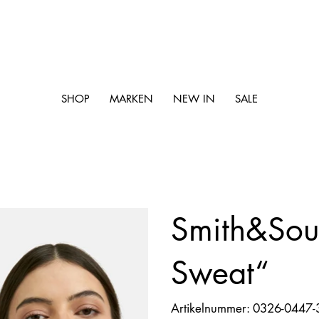
SHOP
MARKEN
NEW IN
SALE
Smith&Soul
Sweat“
Artikelnummer:
Artikelnummer:
0326-0447-
0326-