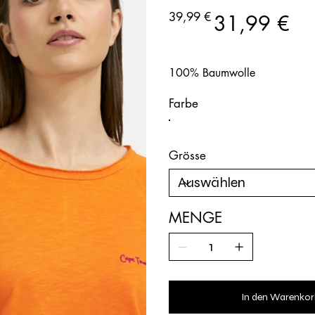
0447-
302
Ursprünglicher
Angebotspreis
39,99 €
31,99 €
Preis
100% Baumwolle
Farbe
Grösse
MENGE
In den Warenkor