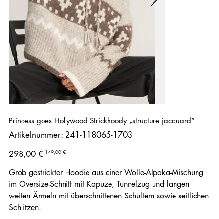
Princess goes Hollywood Strickhoody „structure jacquard“
Artikelnummer:
Artikelnummer:
241-118065-1703
241-
118065-
1703
Ursprünglicher
Angebotspreis
149,00 €
298,00 €
Preis
Grob gestrickter Hoodie aus einer Wolle-Alpaka-Mischung
im Oversize-Schnitt mit Kapuze, Tunnelzug und langen
weiten Ärmeln mit überschnittenen Schultern sowie seitlichen
Schlitzen.