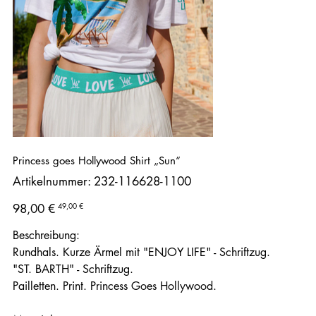
Princess goes Hollywood Shirt „Sun“
Artikelnummer:
Artikelnummer:
232-116628-1100
232-
116628-
1100
Ursprünglicher
Angebotspreis
49,00 €
98,00 €
Preis
Beschreibung:
Rundhals. Kurze Ärmel mit "ENJOY LIFE" - Schriftzug.
"ST. BARTH" - Schriftzug.
Pailletten. Print. Princess Goes Hollywood.