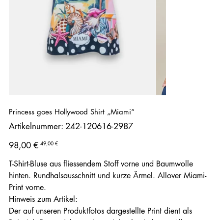
Princess goes Hollywood Shirt „Miami“
Artikelnummer:
Artikelnummer:
242-120616-2987
242-
120616-
2987
Ursprünglicher
Angebotspreis
49,00 €
98,00 €
Preis
T-Shirt-Bluse aus fliessendem Stoff vorne und Baumwolle
hinten. Rundhalsausschnitt und kurze Ärmel. Allover Miami-
Print vorne.
Hinweis zum Artikel:
Der auf unseren Produktfotos dargestellte Print dient als