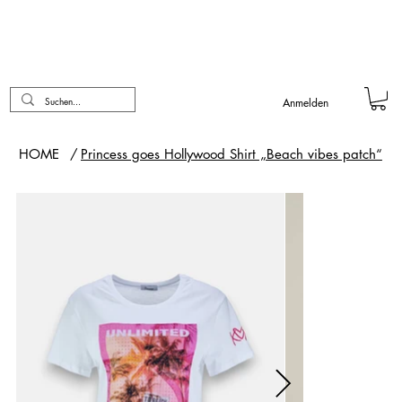
Anmelden
HOME
/
Princess goes Hollywood Shirt „Beach vibes patch“