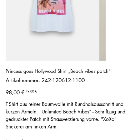
Princess goes Hollywood Shirt „Beach vibes patch“
Artikelnummer:
Artikelnummer:
242-120612-1100
242-
120612-
1100
Ursprünglicher
Angebotspreis
49,00 €
98,00 €
Preis
T-Shirt aus reiner Baumwolle mit Rundhalsausschnitt und
kurzen Ärmeln. "Unlimited Beach Vibes" - Schriftzug und
gedruckter Patch mit Strassverzierung vorne. "XoXo" -
Stickerei am linken Arm.