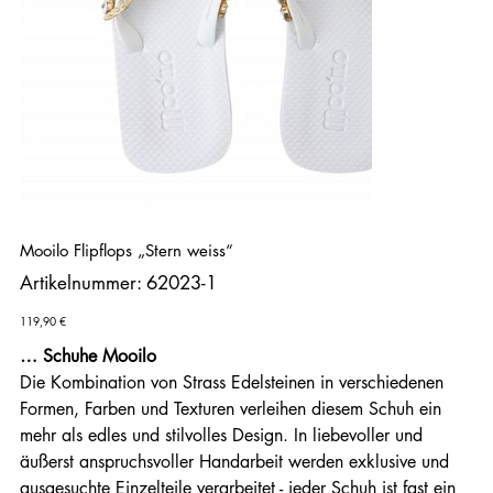
Mooilo Flipflops „Stern weiss“
Artikelnummer:
Artikelnummer:
62023-1
62023-
1
Preis
119,90 €
… Schuhe Mooilo
Die Kombination von Strass Edelsteinen in verschiedenen
Formen, Farben und Texturen verleihen diesem Schuh ein
mehr als edles und stilvolles Design. In liebevoller und
äußerst anspruchsvoller Handarbeit werden exklusive und
ausgesuchte Einzelteile verarbeitet - jeder Schuh ist fast ein