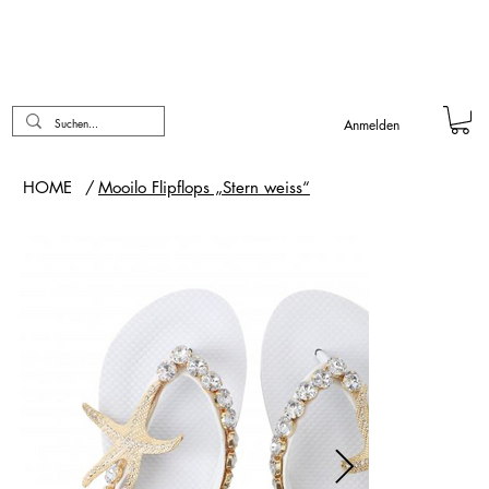
Anmelden
HOME
/
Mooilo Flipflops „Stern weiss“