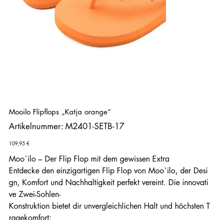
Mooilo Flipflops „Katja orange“
Artikelnummer:
Artikelnummer:
M2401-SETB-17
M2401-
SETB-
17
Preis
109,95 €
Moo`ilo – Der Flip Flop mit dem gewissen Extra
Entdecke den einzigartigen Flip Flop von Moo`ilo, der Desi
gn, Komfort und Nachhaltigkeit perfekt vereint. Die innovati
ve Zwei-Sohlen-
Konstruktion bietet dir unvergleichlichen Halt und höchsten T
ragekomfort: