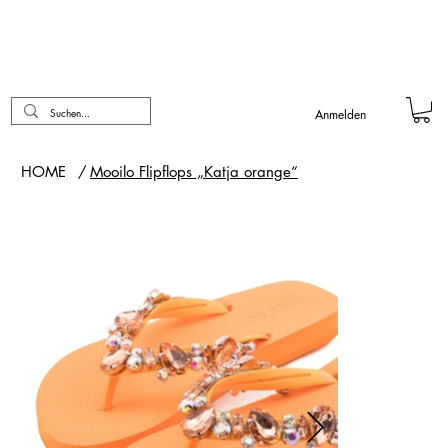
Anmelden
HOME
/
Mooilo Flipflops „Katja orange“