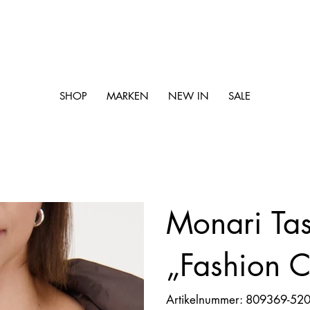
SHOP
MARKEN
NEW IN
SALE
Monari Tas
„Fashion C
Artikelnummer:
Artikelnummer:
809369-52
809369-