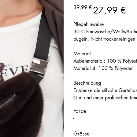
520
Ursprünglicher
Angebotspreis
39,99 €
27,99 €
Preis
Pflegehinweise
30°C Feinwäsche/Wollwäsche, 
bügeln, Nicht trockenreinigen
Material
Außenmaterial: 100 % Polyeste
Material 4: 100 % Polyester
Beschreibung
Entdecke die stilvolle Gürtelta
Gurt und einer praktischen Inn
Farbe
Grösse