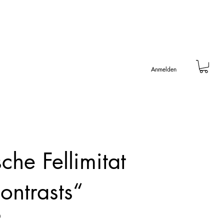
Anmelden
che Fellimitat
ontrasts“
0