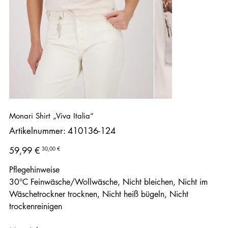
Monari Shirt „Viva Italia“
Artikelnummer:
Artikelnummer:
410136-124
410136-
124
Ursprünglicher
Angebotspreis
30,00 €
59,99 €
Preis
Pflegehinweise
30°C Feinwäsche/Wollwäsche, Nicht bleichen, Nicht im
Wäschetrockner trocknen, Nicht heiß bügeln, Nicht
trockenreinigen