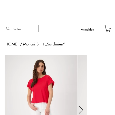
Anmelden
HOME
/
Monari Shirt „Sardinien“