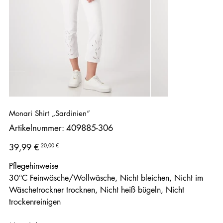
Monari Shirt „Sardinien“
Artikelnummer:
Artikelnummer:
409885-306
409885-
306
Ursprünglicher
Angebotspreis
20,00 €
39,99 €
Preis
Pflegehinweise
30°C Feinwäsche/Wollwäsche, Nicht bleichen, Nicht im
Wäschetrockner trocknen, Nicht heiß bügeln, Nicht
trockenreinigen