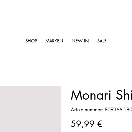
SHOP
MARKEN
NEW IN
SALE
Monari Shi
Artikelnummer:
Artikelnummer:
809366-18
809366-
180
Preis
59,99 €