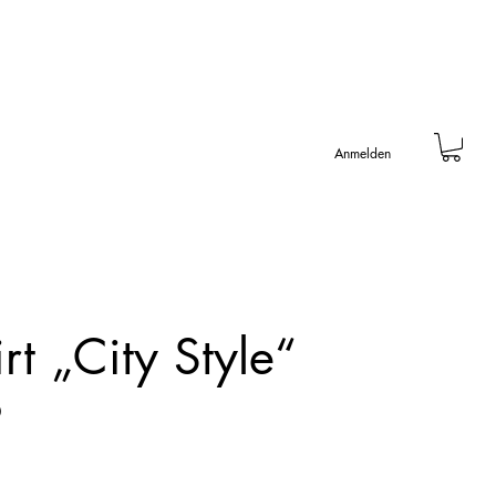
Anmelden
rt „City Style“
0