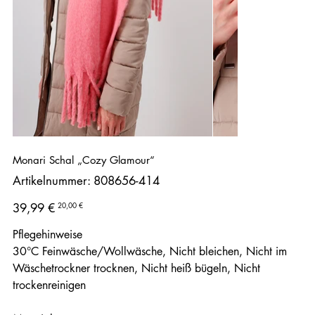
Monari Schal „Cozy Glamour“
Artikelnummer:
Artikelnummer:
808656-414
808656-
414
Ursprünglicher
Angebotspreis
20,00 €
39,99 €
Preis
Pflegehinweise
30°C Feinwäsche/Wollwäsche, Nicht bleichen, Nicht im
Wäschetrockner trocknen, Nicht heiß bügeln, Nicht
trockenreinigen