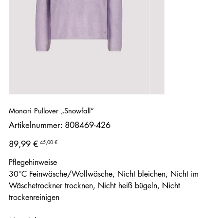
Monari Pullover „Snowfall“
Artikelnummer:
Artikelnummer:
808469-426
808469-
426
Ursprünglicher
Angebotspreis
45,00 €
89,99 €
Preis
Pflegehinweise
30°C Feinwäsche/Wollwäsche, Nicht bleichen, Nicht im
Wäschetrockner trocknen, Nicht heiß bügeln, Nicht
trockenreinigen