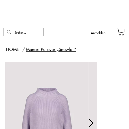
Anmelden
HOME
/
Monari Pullover „Snowfall“