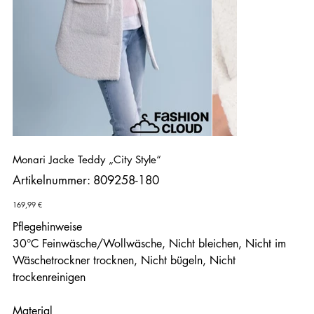
Monari Jacke Teddy „City Style“
Artikelnummer:
Artikelnummer:
809258-180
809258-
180
Preis
169,99 €
Pflegehinweise
30°C Feinwäsche/Wollwäsche, Nicht bleichen, Nicht im
Wäschetrockner trocknen, Nicht bügeln, Nicht
trockenreinigen
Material