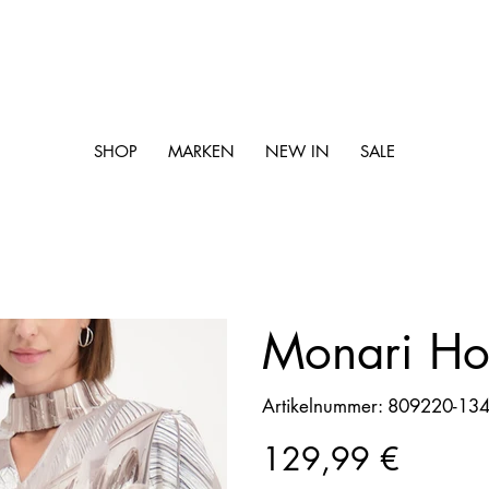
SHOP
MARKEN
NEW IN
SALE
Monari Ho
Artikelnummer:
Artikelnummer:
809220-13
809220-
134/999
Preis
129,99 €