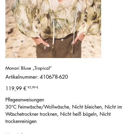
Monari Bluse „Tropical“
Artikelnummer:
Artikelnummer:
410678-620
410678-
620
Ursprünglicher
Angebotspreis
95,99 €
119,99 €
Preis
Pflegeanweisungen
30°C Feinwäsche/Wollwäsche, Nicht bleichen, Nicht im
Wäschetrockner trocknen, Nicht heiß bügeln, Nicht
trockenreinigen