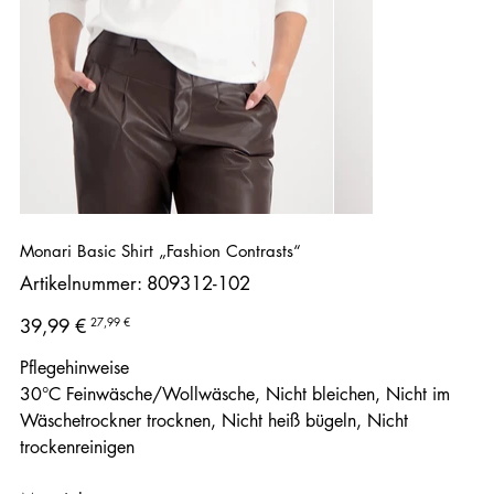
Monari Basic Shirt „Fashion Contrasts“
Artikelnummer:
Artikelnummer:
809312-102
809312-
102
Ursprünglicher
Angebotspreis
27,99 €
39,99 €
Preis
Pflegehinweise
30°C Feinwäsche/Wollwäsche, Nicht bleichen, Nicht im
Wäschetrockner trocknen, Nicht heiß bügeln, Nicht
trockenreinigen