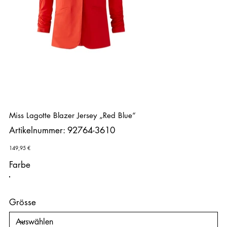
Miss Lagotte Blazer Jersey „Red Blue“
Artikelnummer:
Artikelnummer:
92764-3610
92764-
3610
Preis
149,95 €
Farbe
Grösse