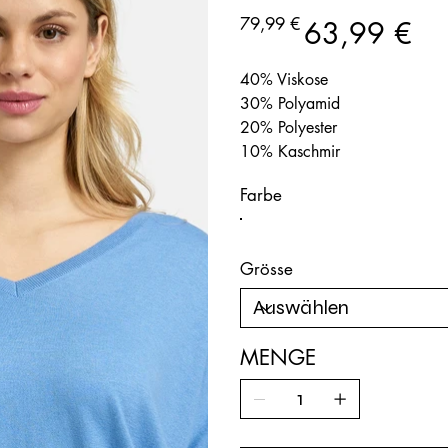
5490-
9156-
Ursprünglicher
Angebotspreis
79,99 €
63,99 €
601
Preis
40% Viskose
30% Polyamid
20% Polyester
10% Kaschmir
Farbe
Grösse
MENGE