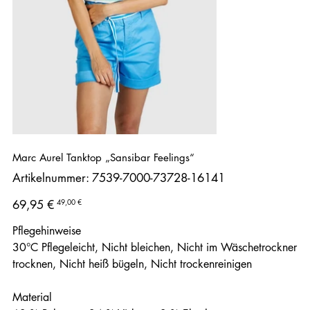
Marc Aurel Tanktop „Sansibar Feelings“
Artikelnummer:
Artikelnummer:
7539-7000-73728-16141
7539-
7000-
73728-
Ursprünglicher
Angebotspreis
49,00 €
69,95 €
16141
Preis
Pflegehinweise
30°C Pflegeleicht, Nicht bleichen, Nicht im Wäschetrockner
trocknen, Nicht heiß bügeln, Nicht trockenreinigen
Material