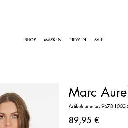
SHOP
MARKEN
NEW IN
SALE
Marc Aurel
Artikelnummer:
Artikelnummer:
9678-1000-
9678-
1000-
61514-
Preis
89,95 €
54511