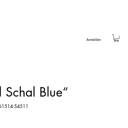
Anmelden
 Schal Blue“
61514-54511