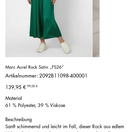
Marc Aurel Rock Satin „FS26“
Artikelnummer:
Artikelnummer:
2092B11098-400001
2092B11098-
400001
Ursprünglicher
Angebotspreis
99,00 €
139,95 €
Preis
Material
61 % Polyester, 39 % Viskose
Beschreibung
Sanft schimmernd und leicht im Fall, dieser Rock aus edlem