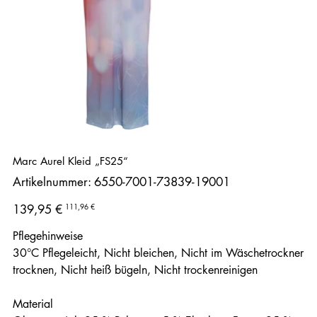
Marc Aurel Kleid „FS25“
Artikelnummer:
Artikelnummer:
6550-7001-73839-19001
6550-
7001-
73839-
Ursprünglicher
Angebotspreis
111,96 €
139,95 €
19001
Preis
Pflegehinweise
30°C Pflegeleicht, Nicht bleichen, Nicht im Wäschetrockner
trocknen, Nicht heiß bügeln, Nicht trockenreinigen
Material