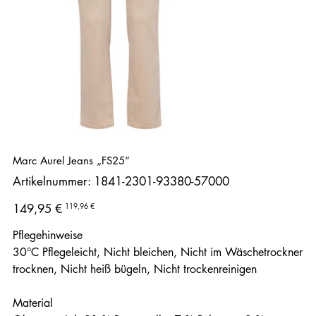
Marc Aurel Jeans „FS25“
Artikelnummer:
Artikelnummer:
1841-2301-93380-57000
1841-
2301-
93380-
Ursprünglicher
Angebotspreis
119,96 €
149,95 €
57000
Preis
Pflegehinweise
30°C Pflegeleicht, Nicht bleichen, Nicht im Wäschetrockner
trocknen, Nicht heiß bügeln, Nicht trockenreinigen
Material