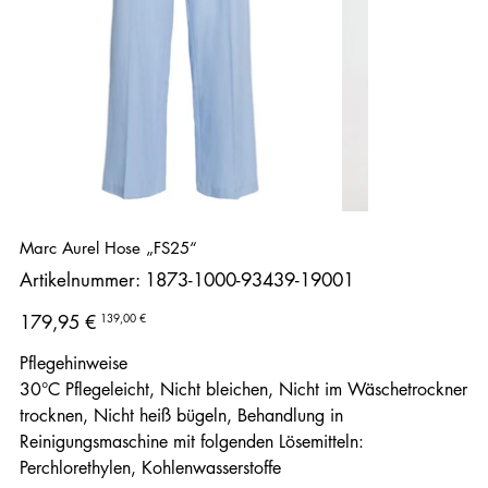
Marc Aurel Hose „FS25“
Artikelnummer:
Artikelnummer:
1873-1000-93439-19001
1873-
1000-
93439-
Ursprünglicher
Angebotspreis
139,00 €
179,95 €
19001
Preis
Pflegehinweise
30°C Pflegeleicht, Nicht bleichen, Nicht im Wäschetrockner
trocknen, Nicht heiß bügeln, Behandlung in
Reinigungsmaschine mit folgenden Lösemitteln:
Perchlorethylen, Kohlenwasserstoffe