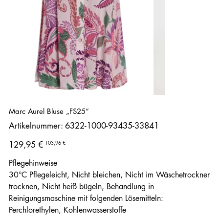
Marc Aurel Bluse „FS25“
Artikelnummer:
Artikelnummer:
6322-1000-93435-33841
6322-
1000-
93435-
Ursprünglicher
Angebotspreis
103,96 €
129,95 €
33841
Preis
Pflegehinweise
30°C Pflegeleicht, Nicht bleichen, Nicht im Wäschetrockner
trocknen, Nicht heiß bügeln, Behandlung in
Reinigungsmaschine mit folgenden Lösemitteln:
Perchlorethylen, Kohlenwasserstoffe