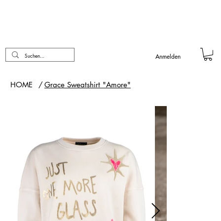
Anmelden
HOME
/
Grace Sweatshirt "Amore"