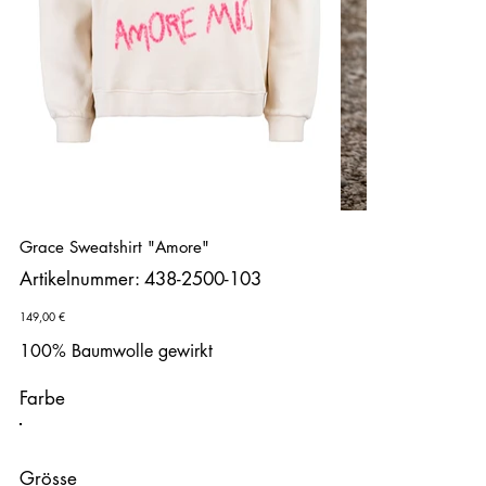
Grace Sweatshirt "Amore"
Artikelnummer:
Artikelnummer:
438-2500-103
438-
2500-
103
Preis
149,00 €
100% Baumwolle gewirkt
Farbe
Grösse