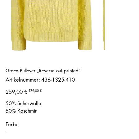
Grace Pullover „Reverse out printed“
Artikelnummer:
Artikelnummer:
436-1325-410
436-
1325-
410
Ursprünglicher
Angebotspreis
179,00 €
259,00 €
Preis
50% Schurwolle
50% Kaschmir
Farbe