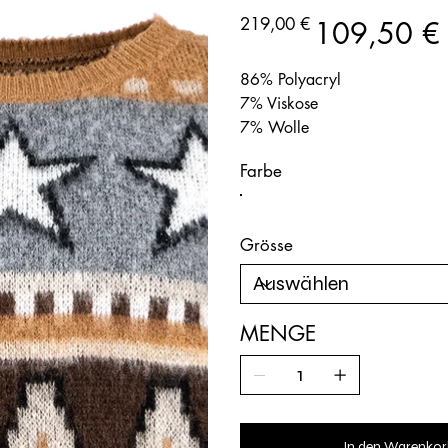
1160-
109
Ursprünglicher
Angebotspreis
219,00 €
109,50 €
Preis
86% Polyacryl
7% Viskose
7% Wolle
Farbe
Grösse
MENGE
In den Warenkor