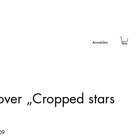
Anmelden
over „Cropped stars
09