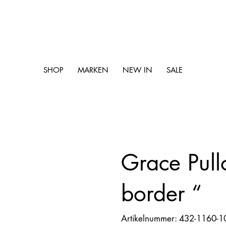
SHOP
MARKEN
NEW IN
SALE
Grace Pull
border “
Artikelnummer:
Artikelnummer:
432-1160-1
432-