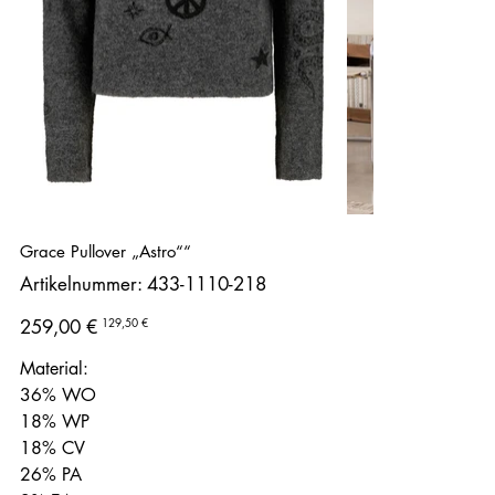
Grace Pullover „Astro““
Artikelnummer:
Artikelnummer:
433-1110-218
433-
1110-
218
Ursprünglicher
Angebotspreis
129,50 €
259,00 €
Preis
Material:
36% WO
18% WP
18% CV
26% PA