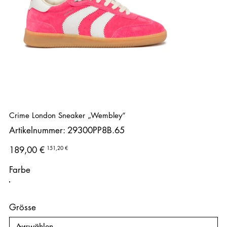
Crime London Sneaker „Wembley“
Artikelnummer:
Artikelnummer:
29300PP8B.65
29300PP8B.65
Ursprünglicher
Angebotspreis
151,20 €
189,00 €
Preis
Farbe
Grösse