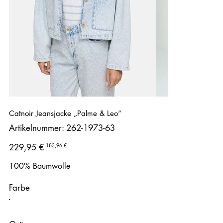
Catnoir Jeansjacke „Palme & Leo“
Artikelnummer:
Artikelnummer:
262-1973-63
262-
1973-
63
Ursprünglicher
Angebotspreis
183,96 €
229,95 €
Preis
100% Baumwolle
Farbe